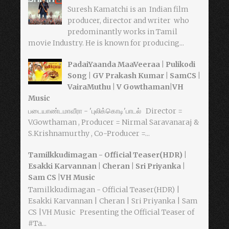
Suresh Kamatchi is an Indian film
producer, director and writer who
predominantly works in Tamil
movie Industry. He is known for producing...
PadaiYaanda MaaVeeraa | Pulikodi
Song | GV Prakash Kumar | SamCS |
VairaMuthu | V Gowthaman|VH
Music
படையாண்டமாவீரா - 'புலிக்கொடி'பாடல் Director =
V.Gowthaman , Producer = Nirmal Saravanaraj &
S.Krishnamurthy , Co-Producer =...
Tamilkkudimagan - Official Teaser(HDR) |
Esakki Karvannan | Cheran | Sri Priyanka |
Sam CS |VH Music
Tamilkkudimagan - Official Teaser(HDR) |
Esakki Karvannan | Cheran | Sri Priyanka | Sam
CS |VH Music Presenting the Official Teaser of
#Ta...