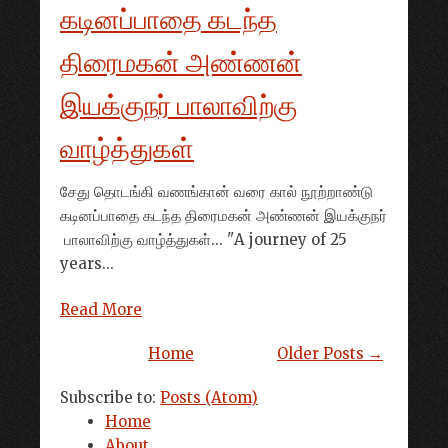
கடினப்பாதை கடந்த
திரைமகன் அண்ணன்
இயக்குநர் பாலாவிற்கு
வாழ்த்துகள்
சேது தொடங்கி வணங்கான் வரை கால் நூற்றாண்டு
கடினப்பாதை கடந்த திரைமகன் அண்ணன் இயக்குநர்
பாலாவிற்கு வாழ்த்துகள்... "A journey of 25
years...
Read More
Home
Older Posts →
Subscribe to:
Posts (Atom)
Home
About