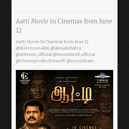
Aatti Movie In Cinemas from June
12
Aatti Movie In Cinemas from June 12
@directoresakki @abinakshatra
@athveen_official @mooninred_official
@vhouseproductionsoffl @sureshkam...