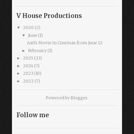
V House Productions
2026
(2)
▼
June
(1)
▼
Aatti Movie In Cinemas from June 12
February
(1)
►
2025
(23)
►
2024
(7)
►
2023
(10)
►
2022
(7)
►
Powered by
Blogger
.
Follow me