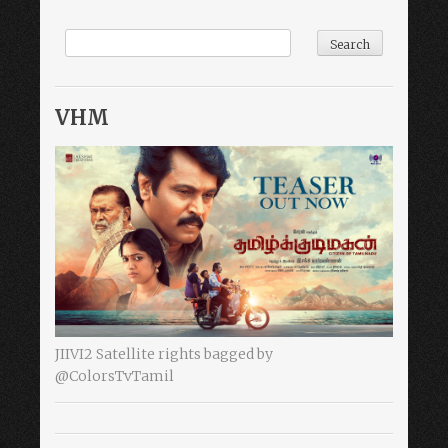
VHM
JIIVI2 Satellite rights bagged by
@ColorsTvTamil